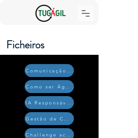
Ficheiros
Comunicação Não Violenta
Como ser Ágil na facilitação
IA Responsável e Sustentável
Gestão de Conflito
Challenge acordo & Feedback