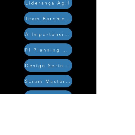
Liderança Ágil
Team Barometer
A Importância do bem estar
PI Planning SAFe
Design Sprint e Lean Inception
Scrum Master em empresa nova
Modelos Mentais e Accountability
Inovação sem Sobrecarga