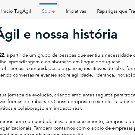
Início TugÁgil
Sobre
Iniciativas
Raparigas que T
gil e nossa história
22
, a partir de um grupo de pessoas que sentiu a necessidade d
tilha, aprendizagem e colaboração em língua portuguesa.
fissionais, comunidades e organizações através de talks, for
ndo conversas relevantes sobre agilidade, liderança, inovaçã
ua jornada de evolução, criando ambientes seguros para troc
s formas de trabalhar. O nosso propósito é simples: ajudar pr
ática e colaboração em impacto real.
reunimos uma comunidade ativa e em crescimento, composta por p
s organizacionais. Também contamos com o apoio de empresas 
 contínua e da mudança com propósito.