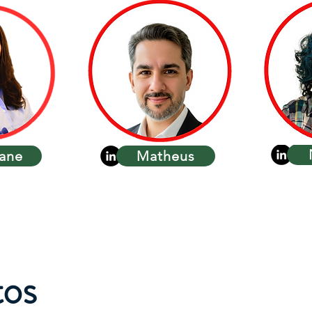
iane
Matheus
os