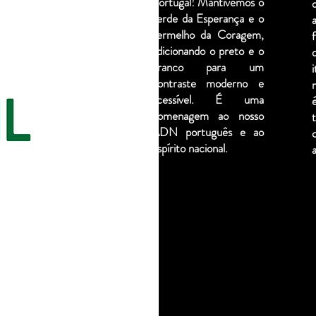
Portugal! Mantivemos o
verde da Esperança e o
vermelho da Coragem,
adicionando o preto e o
branco para um
contraste moderno e
acessível. É uma
homenagem ao nosso
ADN português e ao
espírito nacional.