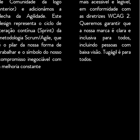
de Comunidade da logo
mais acessível e legível,
anterior) e adicionámos a
em conformidade com
flecha da Agilidade. Este
as diretrizes WCAG 2.
design representa o ciclo de
Queremos garantir que
iteração contínua (Sprint) da
a nossa marca é clara e
metodologia Scrum/Agile, que
inclusiva para todos,
é o pilar da nossa forma de
incluindo pessoas com
trabalhar e o símbolo do nosso
baixa visão. Tugágil é para
compromisso inegociável com
todos.
a melhoria constante